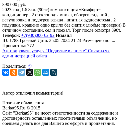
890 000
руб.
2023 год ,1.6 8кл. (90лс) комплектация «Комфорт»
кондиционер , 2 стеклоподъемника, обогрев сидений ,
регулировка и подогрев зеркал , штатная аудиосистема , 2
подушки. крашено одно крыло без снятия (любые проверки) В
отличном состоянии, сел и поехал. Торг после осмотра 890т.
Телефон:
+7(930)000-62-92
Исмаил
ID:
1788
Грозный
Дата:
25.05.2024
21:23
Размещено до:
...
Просмотры: 772
Активировать услугу
"Поднятие в списке"
Связаться с
администрацией сайта
Поделиться:
@
Автор отключил комментарии!
Похожие объявления
Berkat95.Ru © 2015
Сайт "Berkat95" не несет ответственности за содержание и
достоверность оставленных посетителями объявлений, но
обещаем делать все для Вашего комфорта и процветания.