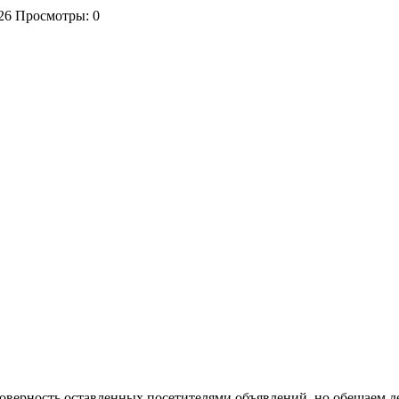
26
Просмотры: 0
стоверность оставленных посетителями объявлений, но обещаем д