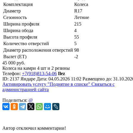
Комплектация
Колеса
Диаметр
R17
Сезонность
Летние
Ширина профиля
215
Ширина обода
4
Высота профиля
55
Количество отверстий
5
Диаметр расположения отверстий
98
Вылет (ET)
-2
45 000
руб.
Колеса на камри 4 шт и 2 резины
Телефон:
+7(918)813-54-06
Ilez
ID:
2137
Яндаре
Дата:
04.05.2026
11:02
Размещено до:
31.10.202
Активировать услугу
"Поднятие в списке"
Связаться с
администрацией сайта
Поделиться:
@
Автор отключил комментарии!