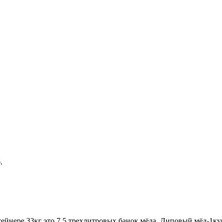
.
ейнере 33кг это 7,5 трехлитровых банок мёда. Липовый мёд-1ку