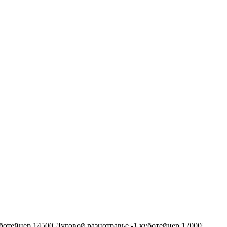
ботейнер 14500 Луговой разнотравье -1 куботейнер 12000