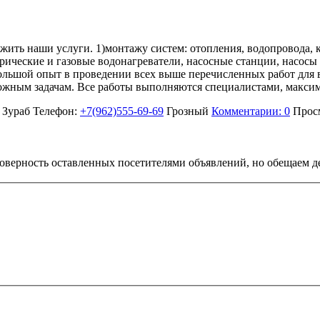
ить наши услуги. 1)монтажу систем: отопления, водопровода, к
рические и газовые водонагреватели, насосные станции, насосы
Большой опыт в проведении всех выше перечисленных работ для
ожным задачам. Все работы выполняются специалистами, максим
Зураб
Телефон:
+7(962)555-69-69
Грозный
Комментарии: 0
Прос
стоверность оставленных посетителями объявлений, но обещаем д